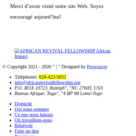
Merci d’avoir visité notre site Web. Soyez
encouragé aujourd’hui!
© Copyright 2021 - 2026
|
Designed by
Proweaver
Téléphoner:
828-423-5052
info@africanrevivalfellowship.org
P.O. BOX 10723, Raleigh
,
NC 27605, USA
Bureau Afrique: Togo
,
4 BP 08 Lomé-Togo
Domicile
Qui nous sommes
Ce que nous faisons
Où travaillons-nous
Bénévole
Faire un don